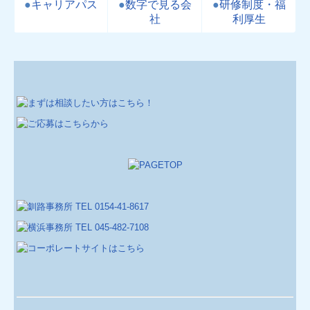
●
キャリアパス
●
数字で見る会
●
研修制度・福
社
利厚生