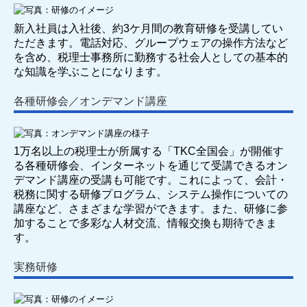
社員インタビュー
新入社員は入社後、約3ケ月間の教育研修を受講してい
ただきます。電話対応、グループウェアの操作方法など
巡回監査の1日
を含め、税理士事務所に勤務する社会人としての基本的
な知識を学ぶことになります。
働き方を知る
各種研修会／オンデマンド講座
キャリアパス
数字で見る会社
1万名以上の税理士が所属する「TKC全国会」が開催す
る各種研修会、インターネットを通じて受講できるオン
研修制度・福利厚生
デマンド講座の受講も可能です。これによって、会計・
税務に関する研修プログラム、システム操作についての
奨学金返済支援制度について
講座など、さまざまな学習ができます。また、研修に参
加することで多彩な人材交流、情報交換も期待できま
採用を知る
す。
募集要項
実務研修
エントリーフォーム