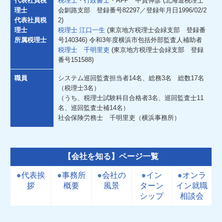
代表社員税
税理士
・
行政書士
・AFP 甲賀伸彦 (北海道税理士
理士
会釧路支部 登録番号82297／登録年月日1996/02/2
代表社員税
2)
理士
税理士
江口一生
(東京地方税理士会緑支部 登録番
所属税理士
号140346) 令和3年度横浜市包括外部監査人補助者
税理士 千明里吏
(東京地方税理士会緑支部 登録
番号151588)
職員
システム巡回監査担当者14名、総務3名 総数17名
（税理士3名）
（うち、税理士試験科目合格者3名、巡回監査士11
名、巡回監査士補14名）
社会保険労務士 千明里吏（横浜事務所）
【会社を知る】ページ一覧
●
代表挨
●
事務所
●
会社の
●
イン
●
オンラ
拶
概要
風景
ターン
イン就職
シップ
相談会