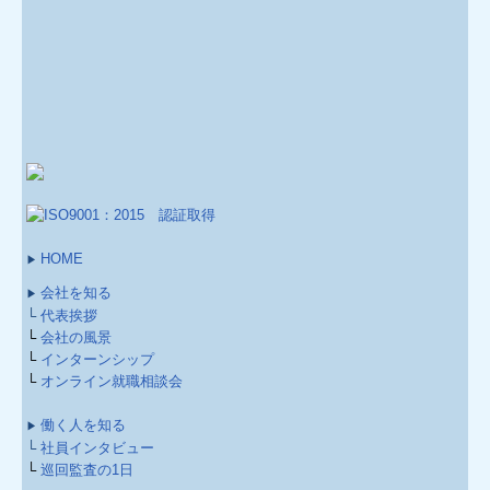
HOME
▶
会社を知る
▶
└
代表挨拶
└
会社の風景
└
インターンシップ
└
オンライン就職相談会
働く人を知る
▶
└
社員インタビュー
└
巡回監査の1日