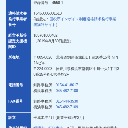
登録番号 4558-1
社員インタビュー
適格請求書
T5460005001513
発行事業者
(確認先：
国税庁インボイス制度適格請求発行事業
巡回監査の1日
番号
者講評サイト
）
働き方を知る
経営革新等
105701000402
認定支援機
（2019年8月30日認定）
関ID
キャリアパス
所在地
〒085-0826 北海道釧路市城山1丁目10番15号 NIN
数字で見る会社
JAビル
〒224-0003 神奈川県横浜市都筑区中川中央1丁目3
研修制度・福利厚生
8番15号K‣U六番館2F
電話番号
釧路事務所
0154-41-8617
奨学金返済支援制度について
横浜事務所
045-482-7108
採用を知る
FAX番号
釧路事務所
0154-44-3530
横浜事務所
045-482-7109
募集要項
設立
平成31年4月 (創業平成8年2月)
エントリーフォーム